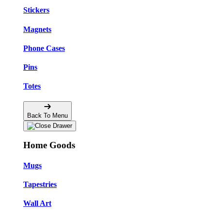
Stickers
Magnets
Phone Cases
Pins
Totes
Back To Menu
Home Goods
Mugs
Tapestries
Wall Art