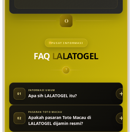
O
PUSAT INFORMASI
FAQ
LALATOGEL
?
INFORMASI UMUM
01
Apa sih LALATOGEL itu?
PASARAN TOTO MACAU
Apakah pasaran Toto Macau di
02
LALATOGEL dijamin resmi?