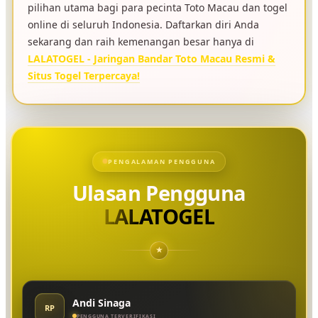
pilihan utama bagi para pecinta Toto Macau dan togel
online di seluruh Indonesia. Daftarkan diri Anda
sekarang dan raih kemenangan besar hanya di
LALATOGEL - Jaringan Bandar Toto Macau Resmi &
Situs Togel Terpercaya!
PENGALAMAN PENGGUNA
Ulasan Pengguna
LALATOGEL
★
Andi Sinaga
RP
PENGGUNA TERVERIFIKASI