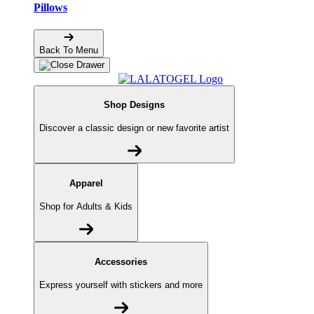
Pillows
Back To Menu
Shop Designs
Discover a classic design or new favorite artist
Apparel
Shop for Adults & Kids
Accessories
Express yourself with stickers and more