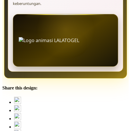
keberuntungan.
Share this design: