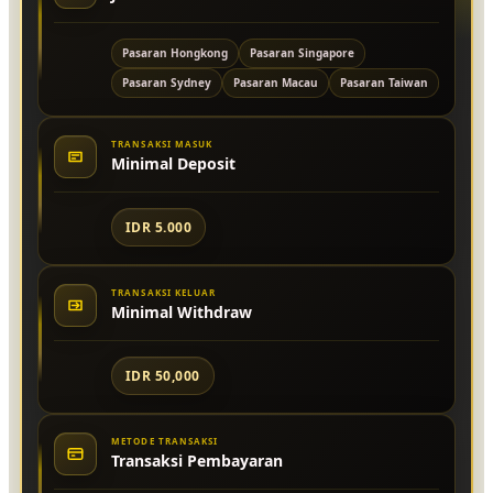
Pasaran Hongkong
Pasaran Singapore
Pasaran Sydney
Pasaran Macau
Pasaran Taiwan
TRANSAKSI MASUK
Minimal Deposit
IDR 5.000
TRANSAKSI KELUAR
Minimal Withdraw
IDR 50,000
METODE TRANSAKSI
Transaksi Pembayaran