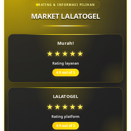
RATING & INFORMASI PILIHAN
MARKET LALATOGEL
Murah!
Rating layanan
4.9 out of 5
LALATOGEL
Rating platform
4.9 out of 5