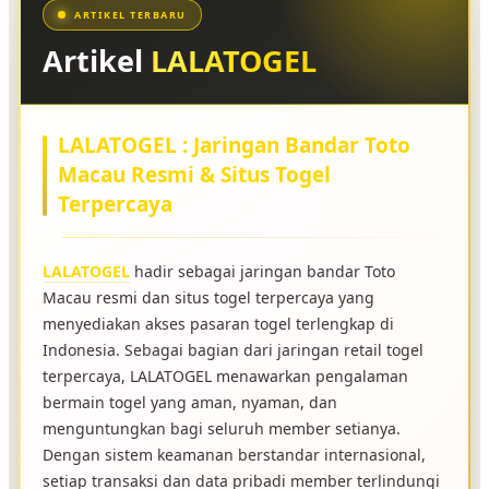
ARTIKEL TERBARU
Artikel
LALATOGEL
LALATOGEL : Jaringan Bandar Toto
Macau Resmi & Situs Togel
Terpercaya
LALATOGEL
hadir sebagai jaringan bandar Toto
Macau resmi dan situs togel terpercaya yang
menyediakan akses pasaran togel terlengkap di
Indonesia. Sebagai bagian dari jaringan retail togel
terpercaya, LALATOGEL menawarkan pengalaman
bermain togel yang aman, nyaman, dan
menguntungkan bagi seluruh member setianya.
Dengan sistem keamanan berstandar internasional,
setiap transaksi dan data pribadi member terlindungi