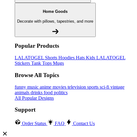
Home Goods
Decorate with pillows, tapestries, and more
Popular Products
LALATOGEL
Shorts
Hoodies
Hats
Kids LALATOGEL
Stickers
Tank Tops
Mugs
Browse All Topics
funny
music
anime
movies
television
sports
sci-fi
vintage
animals
drinks
food
politics
All Popular Designs
Support
Order Status
FAQ
Contact Us