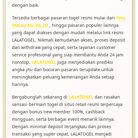
dengan baik.
Tersedia berbagai pasaran togel resmi mulai dari
Toto
Macau 4D, 3D, 2D
, hingga pasaran populer lainnya
yang dapat diakses dengan mudah melalui link resmi
LALATOGEL. Nikmati kemudahan akses, proses deposit
dan withdraw yang cepat, serta layanan customer
service profesional yang siap membantu Anda 24 jam
nonstop.
LALATOGEL
juga menyediakan prediksi
angka jitu dan bocoran pasaran terupdate untuk
meningkatkan peluang kemenangan Anda setiap
harinya.
Bergabunglah sekarang di
LALATOGEL
dan rasakan
sensasi bermain togel di situs retail resmi terpercaya
dengan bonus new member 100%, cashback
mingguan, serta berbagai event menarik lainnya.
Dengan minimal deposit terjangkau dan proses
transaksi yang super cepat, LALATOGEL menjadi