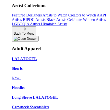
Artist Collections
Featured Designers
Artists to Watch
Creators to Watch
AAPI
Artists
BIPOC Artists
Black Artists
Celebrate Women Artists
LGBTQIA Artists
Ukrainian Artists
Back To Menu
Adult Apparel
LALATOGEL
Shorts
New!
Hoodies
Long Sleeve LALATOGEL
Crewneck Sweatshirts