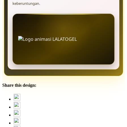
keberuntungan.
Share this design: