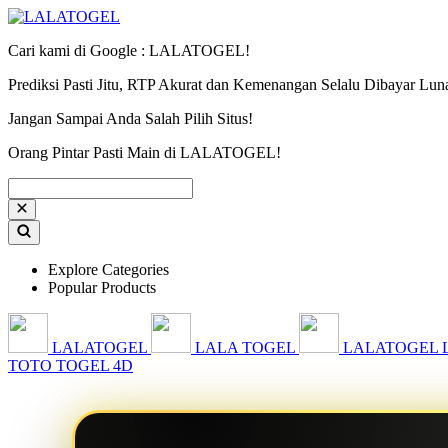
Cari kami di Google : LALATOGEL!
Prediksi Pasti Jitu, RTP Akurat dan Kemenangan Selalu Dibayar Lun
Jangan Sampai Anda Salah Pilih Situs!
Orang Pintar Pasti Main di LALATOGEL!
Explore Categories
Popular Products
LALATOGEL
LALA TOGEL
LALATOGEL 
TOTO TOGEL 4D