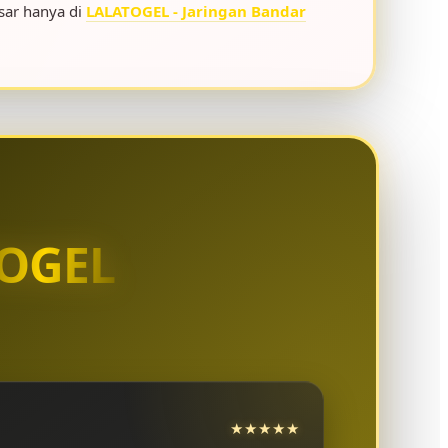
sar hanya di
LALATOGEL - Jaringan Bandar
OGEL
★★★★★