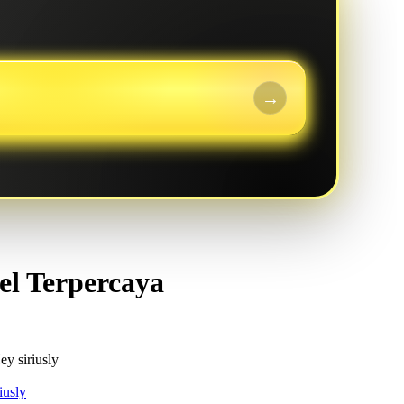
→
l Terpercaya