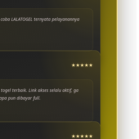
h coba LALATOGEL ternyata pelayanannya
★★★★★
gel terbaik. Link akses selalu aktif, ga
pa pun dibayar full.
★★★★★