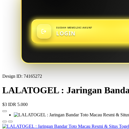
SUDAH MEMILIKI AKUN?
LOGIN
Design ID: 74165272
LALATOGEL : Jaringan Bandar 
$3
IDR 5.000