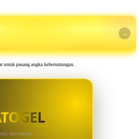
→
at untuk pasang angka keberuntungan.
ATOGEL
ran, dan rating