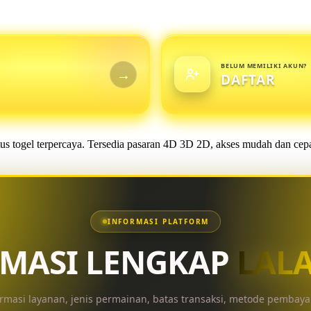
BELUM MEMILIKI AKUN?
→
DAFTAR
s togel terpercaya. Tersedia pasaran 4D 3D 2D, akses mudah dan cep
INFORMASI PLATFORM
MASI LENGKAP
LAL
rmasi layanan, jenis permainan, batas transaksi, metode pembaya