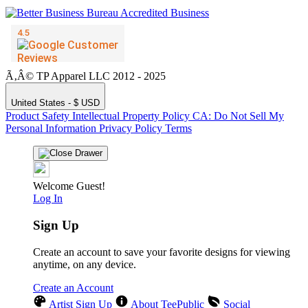
Ã‚Â© TP Apparel LLC 2012 - 2025
United States - $ USD
Product Safety
Intellectual Property Policy
CA: Do Not Sell My
Personal Information
Privacy Policy
Terms
Welcome Guest!
Log In
Sign Up
Create an account to save your favorite designs for viewing
anytime, on any device.
Create an Account
Artist Sign Up
About TeePublic
Social