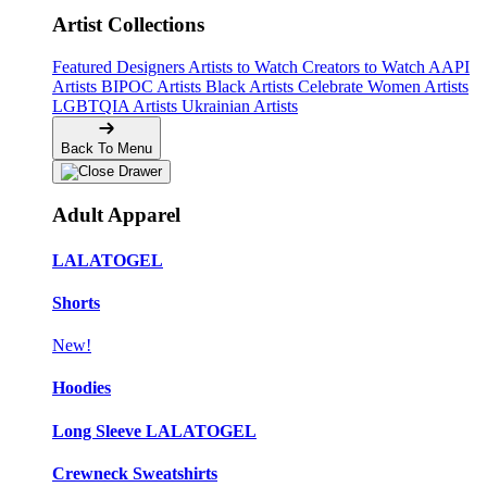
Artist Collections
Featured Designers
Artists to Watch
Creators to Watch
AAPI
Artists
BIPOC Artists
Black Artists
Celebrate Women Artists
LGBTQIA Artists
Ukrainian Artists
Back To Menu
Adult Apparel
LALATOGEL
Shorts
New!
Hoodies
Long Sleeve LALATOGEL
Crewneck Sweatshirts