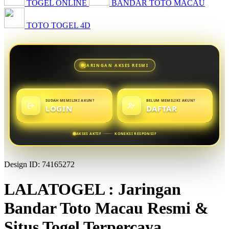
TOGEL ONLINE
BANDAR TOTO MACAU
TOTO TOGEL 4D
JARINGAN AKSES RESMI
SUDAH MEMILIKI AKUN?
BELUM MEMILIKI AKUN?
LOGIN
DAFTAR
AKSES AKTIF
KONEKSI RESPONSIF
Design ID: 74165272
LALATOGEL : Jaringan
Bandar Toto Macau Resmi &
Situs Togel Terpercaya