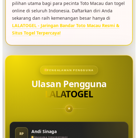
pilihan utama bagi para pecinta Toto Macau dan togel
online di seluruh Indonesia. Daftarkan diri Anda
sekarang dan raih kemenangan besar hanya di
LALATOGEL - Jaringan Bandar Toto Macau Resmi &
Situs Togel Terpercaya!
PENGALAMAN PENGGUNA
Ulasan Pengguna
LALATOGEL
★
Andi Sinaga
RP
PENGGUNA TERVERIFIKASI