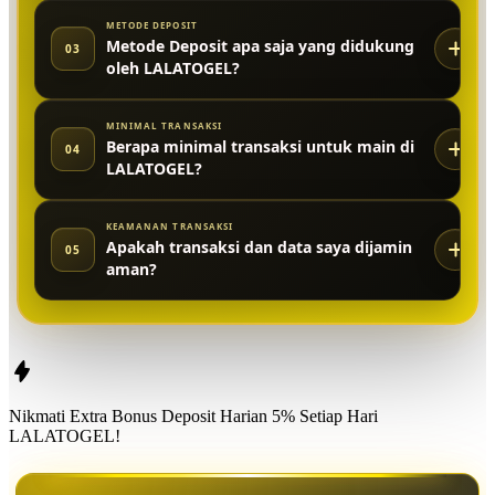
METODE DEPOSIT
Metode Deposit apa saja yang didukung
03
oleh LALATOGEL?
MINIMAL TRANSAKSI
Berapa minimal transaksi untuk main di
04
LALATOGEL?
KEAMANAN TRANSAKSI
Apakah transaksi dan data saya dijamin
05
aman?
Nikmati
Extra Bonus Deposit Harian
5% Setiap Hari
LALATOGEL!