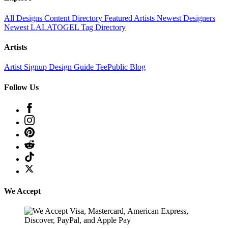
All Designs
Content Directory
Featured Artists
Newest Designers
Newest LALATOGEL
Tag Directory
Artists
Artist Signup
Design Guide
TeePublic Blog
Follow Us
We Accept