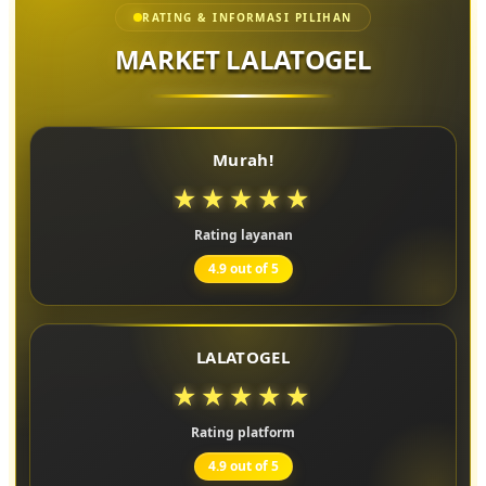
RATING & INFORMASI PILIHAN
MARKET LALATOGEL
Murah!
Rating layanan
4.9 out of 5
LALATOGEL
Rating platform
4.9 out of 5