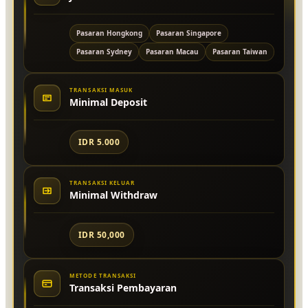
Pasaran Hongkong
Pasaran Singapore
Pasaran Sydney
Pasaran Macau
Pasaran Taiwan
TRANSAKSI MASUK
Minimal Deposit
IDR 5.000
TRANSAKSI KELUAR
Minimal Withdraw
IDR 50,000
METODE TRANSAKSI
Transaksi Pembayaran