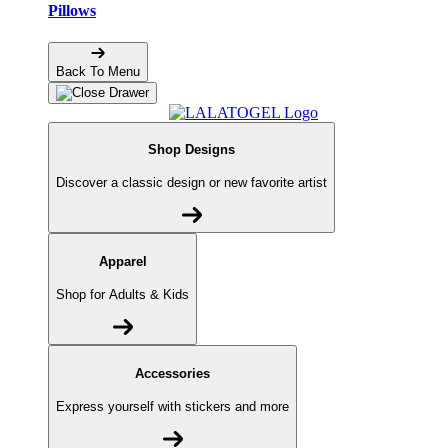
Pillows
Back To Menu
Shop Designs
Discover a classic design or new favorite artist
Apparel
Shop for Adults & Kids
Accessories
Express yourself with stickers and more